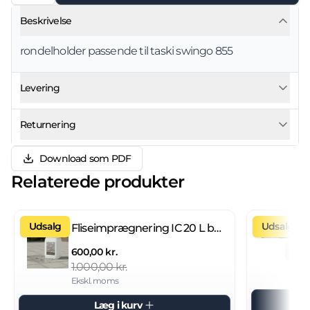
Beskrivelse
rondelholder passende til taski swingo 855
Levering
Returnering
Download som PDF
Relaterede produkter
Udsalg
Udsalg
Fliseimprægnering IC 20 L brugsklar
600,00 kr.
1.000,00 kr.
Ekskl. moms
Læg i kurv