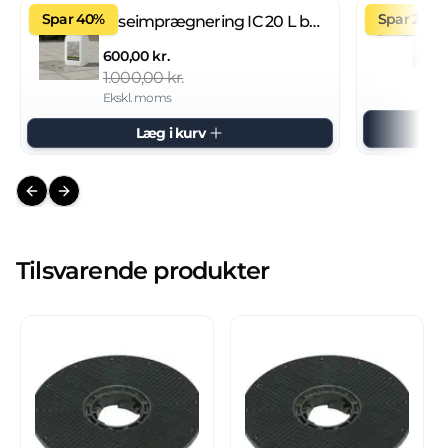
Spar 40%
Spar 27%
Fliseimprægnering IC 20 L brugsklar
600,00 kr.
1.000,00 kr.
Ekskl. moms
Læg i kurv
Previous slide
Next slide
Tilsvarende produkter