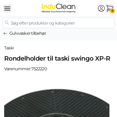
Skip to content
0
Gulvvasker tilbehør
Taski
Rondelholder til taski swingo XP-R
Varenummer:
7522220