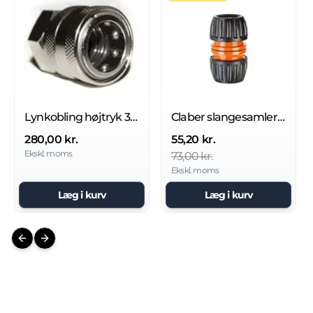
Lynkobling højtryk 3/8'' Rustfri - Hun
Claber slangesamler BL Pakning
280,00 kr.
55,20 kr.
Ekskl. moms
73,00 kr.
Ekskl. moms
Læg i kurv
Læg i kurv
Previous slide
Next slide