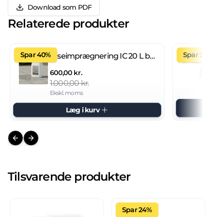
Download som PDF
Relaterede produkter
Spar 40%
Spar 27%
Fliseimprægnering IC 20 L brugsklar
600,00 kr.
1.000,00 kr.
Ekskl. moms
Læg i kurv
Previous slide
Next slide
Tilsvarende produkter
Spar 24%