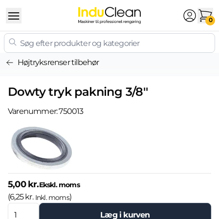
Skip to content
0
Højtryksrenser tilbehør
Dowty tryk pakning 3/8''
Varenummer:
750013
5,00 kr.
Ekskl. moms
(
6,25 kr.
)
Inkl. moms
Læg i kurven