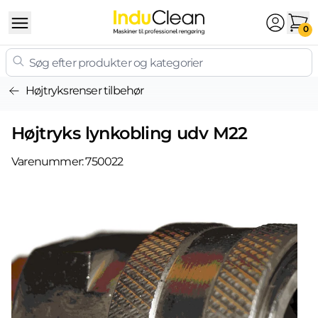
Skip to content
0
Højtryksrenser tilbehør
Højtryks lynkobling udv M22
Varenummer:
750022