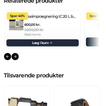
Relaterede produkter
Spar 40%
Spar 27%
Fliseimprægnering IC 20 L brugsklar
600,00 kr.
1.000,00 kr.
Ekskl. moms
Læg i kurv
Previous slide
Next slide
Tilsvarende produkter