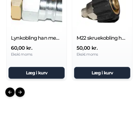
Lynkobling han med udv m22
M22 skruekobling højtryk udv 1/4''
60,00 kr.
50,00 kr.
Ekskl. moms
Ekskl. moms
Læg i kurv
Læg i kurv
Previous slide
Next slide