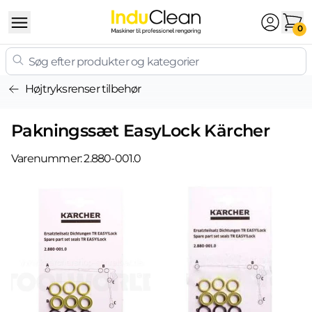
Skip to content
0
Højtryksrenser tilbehør
Pakningssæt EasyLock Kärcher
Varenummer:
2.880-001.0