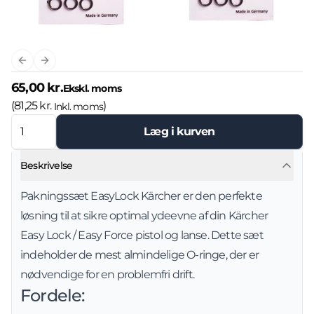
Previous slide
Next slide
65,00 kr.
Ekskl. moms
(
81,25 kr.
)
Inkl. moms
Læg i kurven
Beskrivelse
Pakningssæt EasyLock Kärcher er den perfekte
løsning til at sikre optimal ydeevne af din Kärcher
Easy Lock / Easy Force pistol og lanse. Dette sæt
indeholder de mest almindelige O-ringe, der er
nødvendige for en problemfri drift.
Fordele: