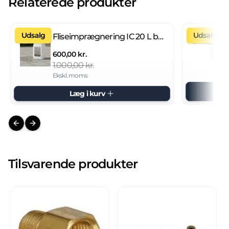
Relaterede produkter
Udsalg
Udsalg
Fliseimprægnering IC 20 L brugsklar
600,00 kr.
1.000,00 kr.
Ekskl. moms
Læg i kurv
Previous slide
Next slide
Tilsvarende produkter