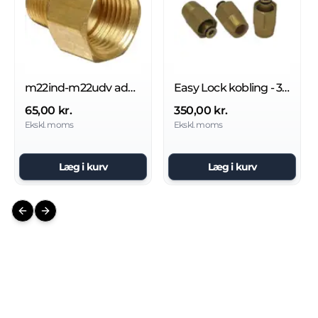
m22ind-m22udv adapter
Easy Lock kobling - 3/8'' FM
65,00 kr.
350,00 kr.
Ekskl. moms
Ekskl. moms
Læg i kurv
Læg i kurv
Previous slide
Next slide