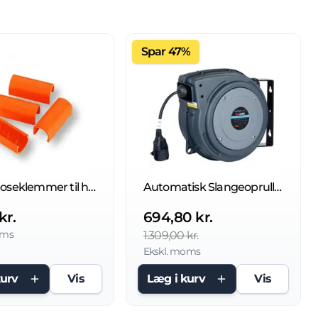
Spar 47%
Claber poseklemmer til havevogn
Automatisk Slangeopruller I430, 20 bar
kr.
694,80 kr.
oms
1.309,00 kr.
Ekskl. moms
kurv
Vis
Læg i kurv
Vis