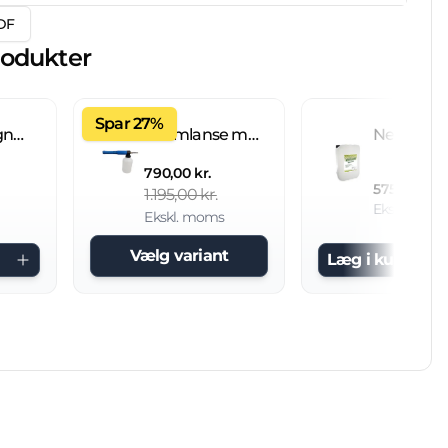
DF
rodukter
Spar 27%
Fliseimprægnering IC 20 L brugsklar
Skumlanse med 2 L beholder
790,00 kr.
575,00 kr.
1.195,00 kr.
Ekskl. mom
Ekskl. moms
Vælg variant
Læg i kurv