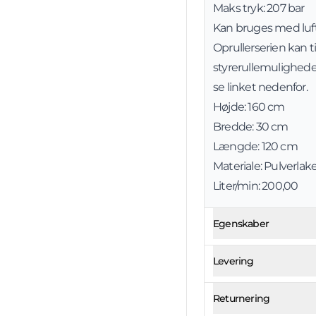
Maks tryk: 207 bar
Kan bruges med luft
Oprullerserien kan 
styrerullemulighed
se linket nedenfor.
Højde: 160 cm
Bredde: 30 cm
Længde: 120 cm
Materiale: Pulverlak
Liter/min: 200,00
Egenskaber
Levering
Returnering