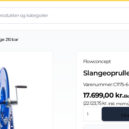
ge 210 bar
Flowconcept
Slangeoprulle
Varenummer:
C1175-6
17.699,00 kr.
Ek
(
22.123,75 kr.
Inkl. moms
Få 