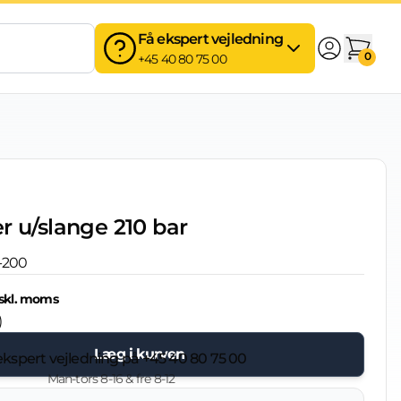
Få ekspert vejledning
0
+45 40 80 75 00
r u/slange 210 bar
-200
skl. moms
)
Læg i kurven
ekspert vejledning på
+45 40 80 75 00
Man-tors 8-16 & fre 8-12