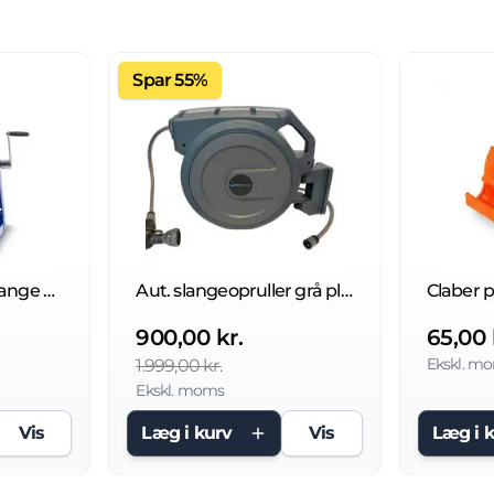
Spar 55%
Slangeopruller u/slange 210 bar
Aut. slangeopruller grå plast, 8 bar
900,00 kr.
65,00 
Ekskl. m
1.999,00 kr.
Ekskl. moms
Vis
Læg i kurv
Vis
Læg i 