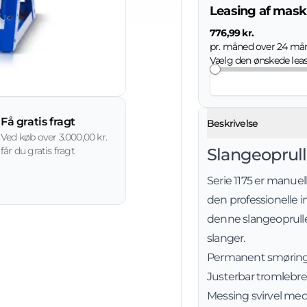
Leasing af mask
776,99 kr.
pr. måned over
24
mån
Vælg den ønskede lea
Få gratis fragt
Beskrivelse
Ved køb over 3.000,00 kr.
Slangeoprull
får du gratis fragt
Serie 1175 er manuel
den professionelle i
denne slangeopruller 
slanger.
Permanent smøring s
Justerbar tromlebre
Messing svirvel med 