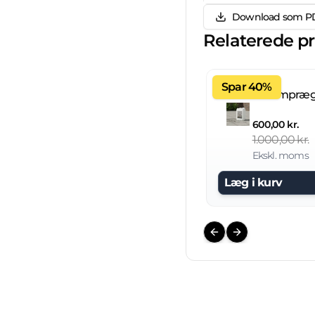
Download som P
Relaterede p
Spar 40%
600,00 kr.
1.000,00 kr.
Ekskl. moms
Læg i kurv
Previous slide
Next slide