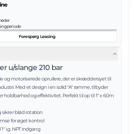
ine
eder
singperiode
Forespørg Leasing
er u/slange 210 bar
le og motoriserede oprullere, der er skræddersyet til
ndustri. Med et design i en solid "A" ramme, tilbyder
holdbarhed og effektivitet. Perfekt til op til 1" x 60m
ikrer blød rotation
mse for øget kontrol
1" i.g. NPT indgang