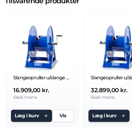
Tilsvarende produkter
Slangeopruller u/slange 210 bar
16.909,00 kr.
32.899,00 kr.
Ekskl. moms
Ekskl. moms
Læg i kurv
Vis
Læg i kurv