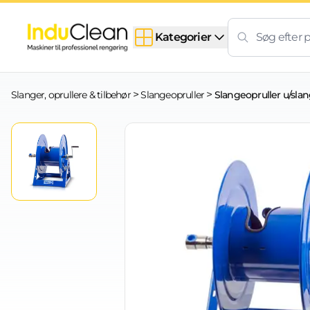
Skip to content
Kategorier
>
>
Slanger, oprullere & tilbehør
Slangeopruller
Slangeopruller u/slan