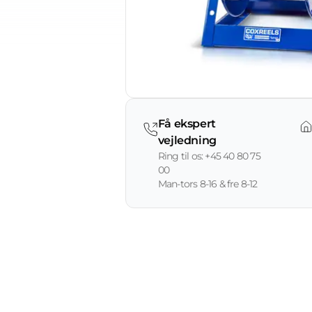
Få ekspert
vejledning
Ring til os: +45 40 80 75
00
Man-tors 8-16 & fre 8-12