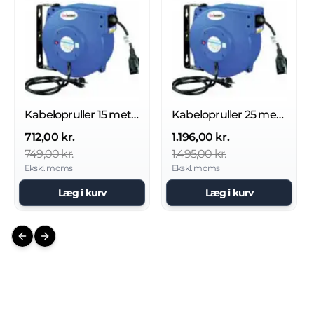
Kabelopruller 15 meter Serie 605
Kabelopruller 25 meter Serie 605
712,00 kr.
1.196,00 kr.
749,00 kr.
1.495,00 kr.
Ekskl. moms
Ekskl. moms
Læg i kurv
Læg i kurv
Previous slide
Next slide