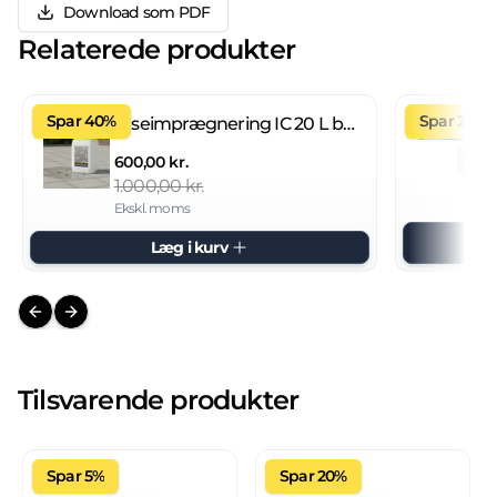
Download som PDF
Relaterede produkter
Spar 40%
Spar 27%
Fliseimprægnering IC 20 L brugsklar
600,00 kr.
1.000,00 kr.
Ekskl. moms
Læg i kurv
Previous slide
Next slide
Tilsvarende produkter
Spar 5%
Spar 20%