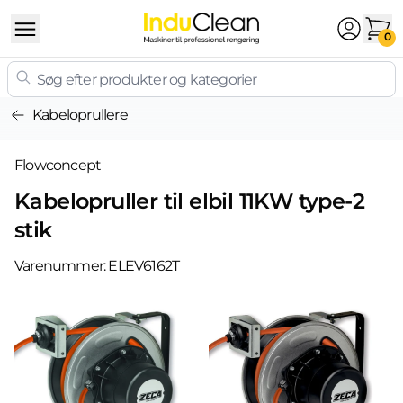
Skip to content
0
Kabeloprullere
Flowconcept
Kabelopruller til elbil 11KW type-2
stik
Varenummer:
ELEV6162T