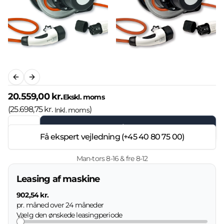
Previous slide
Next slide
20.559,00 kr.
Ekskl. moms
(
25.698,75 kr.
)
Inkl. moms
Læg i kurven
Få ekspert vejledning (+45 40 80 75 00)
Man-tors 8-16 & fre 8-12
Leasing af maskine
902,54 kr.
pr. måned over
24
måneder
Vælg den ønskede leasingperiode