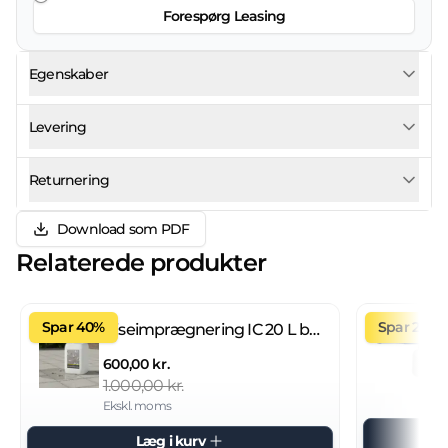
Forespørg Leasing
Egenskaber
Levering
Returnering
Download som PDF
Relaterede produkter
Spar 40%
Spar 27%
Fliseimprægnering IC 20 L brugsklar
600,00 kr.
1.000,00 kr.
Ekskl. moms
Læg i kurv