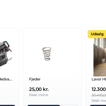
Udsalg
HTR 21/200 Lavor Hedvandsrenser
Fjeder
25,00 kr.
12.300
Ekskl. moms
30.495,0
Ekskl. m