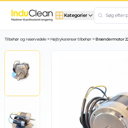
Skip to content
Kategorier
>
>
Tilbehør og reservedele
Højtryksrenser tilbehør
Brændermotor 220