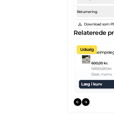
Returnering
Download som P
Relaterede p
Udsalg
600,00 kr.
1.000,00 kr.
Ekskl. moms
Læg i kurv
Previous slide
Next slide