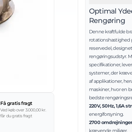
Optimal Ydee
Rengøring
Denne kraftfulde 
rotationshastighed 
reservedel, designet t
rengøringsudstyr. M
specifikationer, leve
systemer, der kræver 
af applikationer, h
maskiner, hvor en 
bedste rengøringsre
Få gratis fragt
220V, 50Hz, 1,6A s
Ved køb over 3.000,00 kr.
energiforsyning.
får du gratis fragt
2700 omdrejninger 
krævende miljøer.