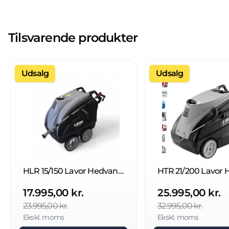
Tilsvarende produkter
Udsalg
Udsalg
HLR 15/150 Lavor Hedvandsrenser
17.995,00 kr.
25.995,00 kr.
23.995,00 kr.
32.995,00 kr.
Ekskl. moms
Ekskl. moms