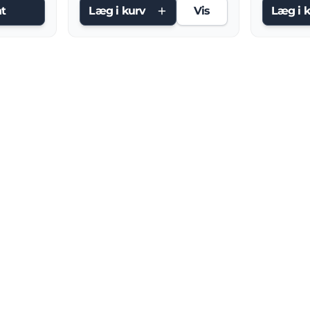
t
Læg i kurv
Vis
Læg i 