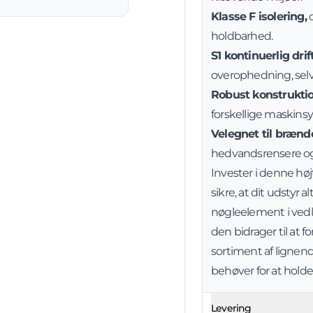
Klasse F isolering,
d
holdbarhed.
S1 kontinuerlig drift
overophedning, sel
Robust konstrukti
forskellige maskins
Velegnet til brænd
hedvandsrensere og
Invester i denne h
sikre, at dit udstyr 
nøgleelement i vedl
den bidrager til at 
sortiment af lignen
behøver for at holde
Levering