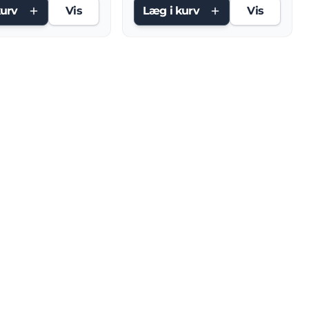
kurv
Vis
Læg i kurv
Vis