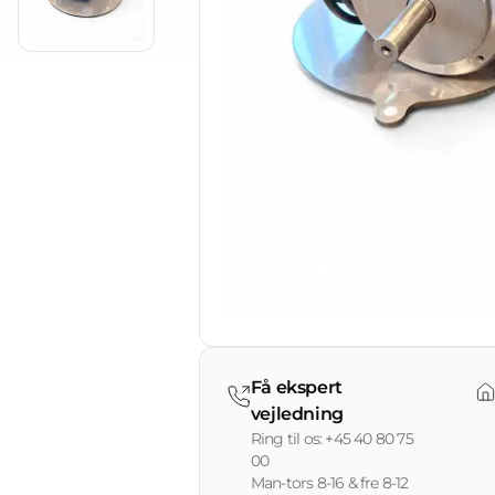
Få ekspert
vejledning
Ring til os: +45 40 80 75
00
Man-tors 8-16 & fre 8-12