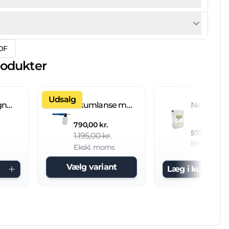
DF
rodukter
Udsalg
Fliseimprægnering IC 20 L brugsklar
Skumlanse med 2 L beholder
790,00 kr.
575,00 kr.
1.195,00 kr.
Ekskl. mom
Ekskl. moms
Vælg variant
Læg i kurv