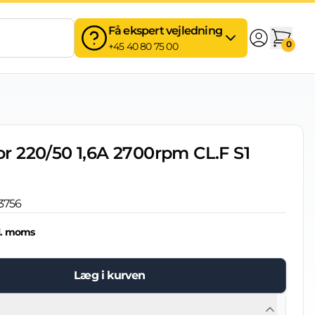
Få ekspert vejledning
0
+45 40 80 75 00
 220/50 1,6A 2700rpm CL.F S1
3756
l. moms
Læg i kurven