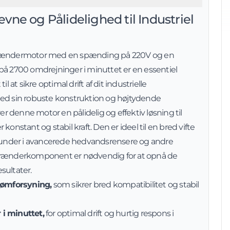
vne og Pålidelighed til Industriel
brændermotor med en spænding på 220V og en
på 2700 omdrejninger i minuttet er en essentiel
il at sikre optimal drift af dit industrielle
ed sin robuste konstruktion og højtydende
rer denne motor en pålidelig og effektiv løsning til
konstant og stabil kraft. Den er ideel til en bred vifte
erunder i avancerede hedvandsrensere og andre
brænderkomponent er nødvendig for at opnå de
sultater.
trømforsyning,
som sikrer bred kompatibilitet og stabil
i minuttet,
for optimal drift og hurtig respons i