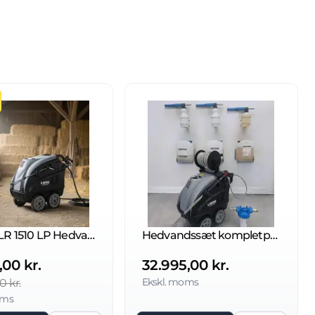
Lavor HLR 1510 LP Hedvandsrenser 230v
Hedvandssæt kompletpakke 21/200
,00 kr.
32.995,00 kr.
Ekskl. moms
0 kr.
oms