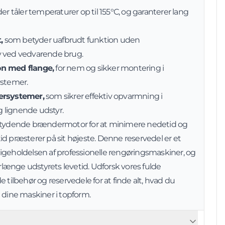
er tåler temperaturer op til 155°C, og garanterer lang
,
som betyder uafbrudt funktion uden
v ved vedvarende brug.
on med flange,
for nem og sikker montering i
ystemer.
ersystemer,
som sikrer effektiv opvarmning i
 lignende udstyr.
øjtydende brændermotor for at minimere nedetid og
altid præsterer på sit højeste. Denne reservedel er et
igeholdelsen af professionelle rengøringsmaskiner, og
forlænge udstyrets levetid. Udforsk vores fulde
de
tilbehør og reservedele
for at finde alt, hvad du
 dine maskiner i topform.