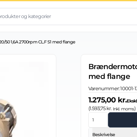
/50 1,6A 2700rpm CL.F S1 med flange
Brændermotor
med flange
Varenummer:
10001-1
1.275,00 kr.
Eksk
(
1.593,75 kr.
)
Inkl. moms
Beskrivelse