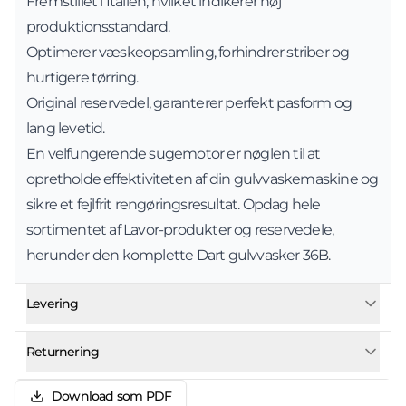
Fremstillet i Italien, hvilket indikerer høj
produktionsstandard.
Optimerer væskeopsamling, forhindrer striber og
hurtigere tørring.
Original reservedel, garanterer perfekt pasform og
lang levetid.
En velfungerende sugemotor er nøglen til at
opretholde effektiviteten af din gulvvaskemaskine og
sikre et fejlfrit rengøringsresultat. Opdag hele
sortimentet af Lavor-produkter og reservedele,
herunder den komplette
Dart gulvvasker 36B
.
Levering
Returnering
Download som PDF