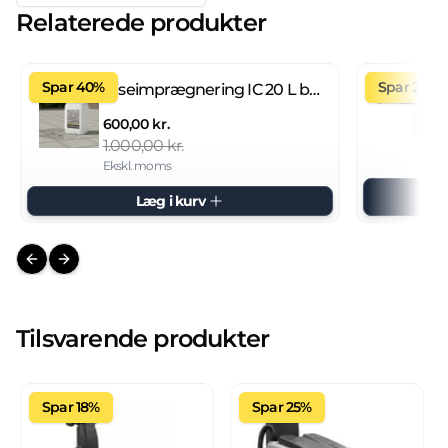
Relaterede produkter
Spar 40%
Spar 27%
Fliseimprægnering IC 20 L brugsklar
600,00 kr.
1.000,00 kr.
Ekskl. moms
Læg i kurv
Previous slide
Next slide
Tilsvarende produkter
Spar 18%
Spar 25%