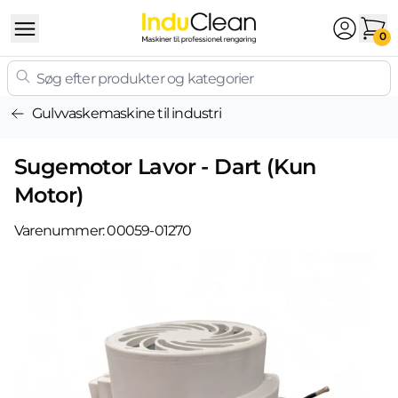
Skip to content
0
Gulvvaskemaskine til industri
Sugemotor Lavor - Dart (Kun
Motor)
Varenummer:
00059-01270